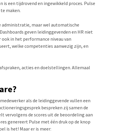
 is een tijdrovend en ingewikkeld proces. Pulse
k te maken.
e administratie, maar wel automatische
 Dashboards geven leidinggevenden en HR niet
ar ook in het performance niveau van
iseert, welke competenties aanwezig zijn, en
afspraken, acties en doelstellingen. Allemaal
ware?
 medewerker als de leidinggevende vullen een
unctioneringsgesprek bespreken zij samen de
t vervolgens de scores uit de beoordeling aan
ores genereert Pulse met één druk op de knop
l is het! Maar er is meer: