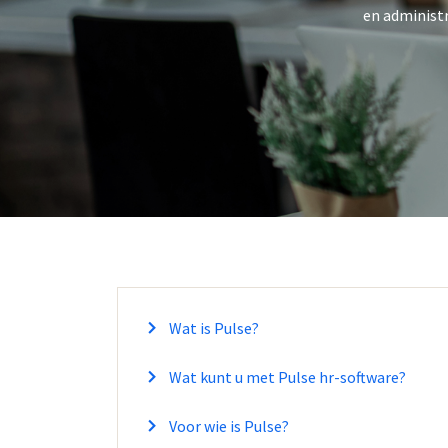
en administr
Wat is Pulse?
Wat kunt u met Pulse hr-software?
Voor wie is Pulse?