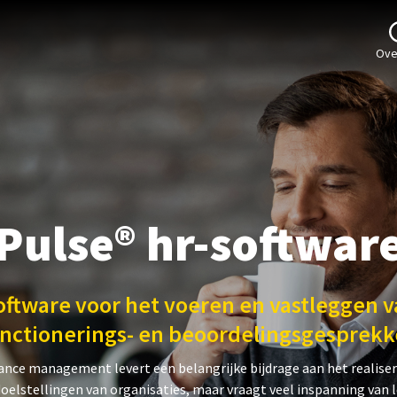
Ove
Pulse® hr-softwar
oftware voor het voeren en vastleggen v
nctionerings- en beoordelingsgesprek
nce management levert een belangrijke bijdrage aan het realiser
doelstellingen van organisaties, maar vraagt veel inspanning van 