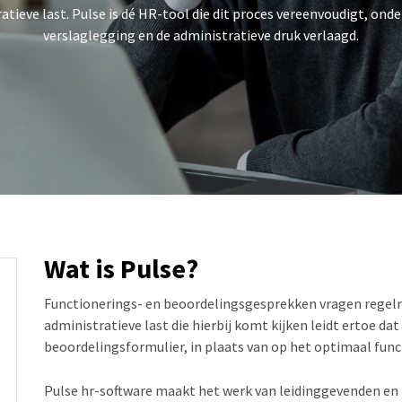
atieve last. Pulse is dé HR-tool die dit proces vereenvoudigt, onde
verslaglegging en de administratieve druk verlaagd.
Wat is Pulse?
Functionerings- en beoordelingsgesprekken vragen regelm
administratieve last die hierbij komt kijken leidt ertoe dat
beoordelingsformulier, in plaats van op het optimaal fun
Pulse hr-software maakt het werk van leidinggevenden en 