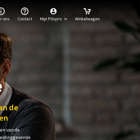
r ons
Contact
Mijn Pitspro
Winkelwagen
e
an de
ken
en van de
leidinggevende