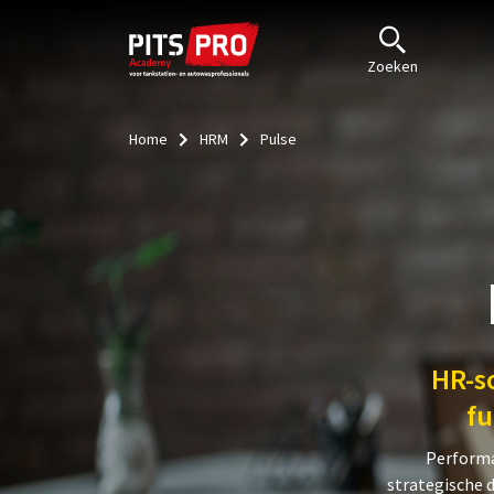
Zoeken
Home
HRM
Pulse
HR-s
fu
Performa
strategische 